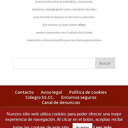
promoviendo prácticas sostenibles y respetuosas.
Inspíranos a trabajar juntos como comunidad educativa
para fomentar el respeto y el amor por la naturaleza.
Que nuestras acciones diarias reﬂejen
nuestro compromiso con el cuidado del planeta,
asegurando un futuro saludable para las próximas generaciones.
Contacto
Aviso legal
Política de cookies
Colegio SS.CC.
Entornos seguros
Canal de denuncias
Nuestro sitio web utiliza cookies para poder ofrecer una mejor
experiencia de navegación. Al clicar en el botón, aceptas recibir
Colegio Sagrados Corazones - C/ San Francisco, 15. 09200 - Miranda de Ebro (Burgos) -
todas las cookies de este sitio.
Leer más...
Aceptar