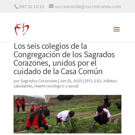
947 33 10 33
ssccmiranda@ssccmiranda.com
Los seis colegios de la
Congregación de los Sagrados
Corazones, unidos por el
cuidado de la Casa Común
por
Sagrados Corazones
|
Jun 25, 2025
|
EPO
,
ESO
,
Hábitos
saludables
,
Huerto ecológico y social