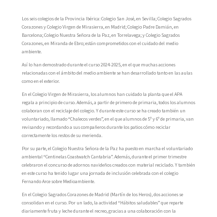
Los seis colegios de la Provincia Ibérica: Colegio San José, en Sevilla; Colegio Sagrados
Corazones y Colegio Virgen de Mirasierra, en Madrid; Colegio Padre Damián, en
Barcelona; Colegio Nuestra Señora de la Paz, en Torrelavega; y Colegio Sagrados
Corazones, en Miranda de Ebro; están comprometidos con el cuidado del medio
ambiente.
Así lo han demostrado durante el curso 2024-2025, en el que muchas acciones
relacionadas con el ámbito del medio ambiente se han desarrollado tanto en las aulas
como en el exterior.
En el Colegio Virgen de Mirasierra, los alumnos han cuidado la planta que el APA
regala a principio de curso. Además, a partir de primero de primaria, todos los alumnos
colaboran con el reciclaje del colegio. Y durante este curso se ha creado también un
voluntariado, llamado “Chalecos verdes”, en el que alumnos de 5º y 6º de primaria, van
revisando y recordando a sus compañeros durante los patios cómo reciclar
correctamente los restos de su merienda.
Por su parte, el Colegio Nuestra Señora de la Paz ha puesto en marcha el voluntariado
ambiental “Centinelas Coastwatch Cantabria”. Además, durante el primer trimestre
celebraron el concurso de adornos navideños creados con material reciclado. Y también
en este curso ha tenido lugar una jornada de inclusión celebrada con el colegio
Fernando Arce sobre Medioambiente.
En el Colegio Sagrados Corazones de Madrid (Martín de los Heros), dos acciones se
consolidan en el curso. Por un lado, la actividad “Hábitos saludables” que reparte
diariamente fruta y leche durante el recreo, gracias a una colaboración con la