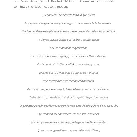
este año los seis colegios de la Provincia Ibérica se unieron en una única oración
común, que reproducimos a continuación:
Querido Dios, creador de todo lo que existe,
hoy queremos agradecerte por el regalo maravilloso de la Naturaleza.
Nos has conﬁado este planeta, nuestra casa común, lleno de vida y belleza.
Te damos gracias Señor por los bosques frondosos,
por las montañas majestuosas,
por los ríos que nos dan agua y por los océanos llenos de vida.
Cada rincón de la Tierra reﬂeja tu grandeza y amor.
Gracias por la diversidad de animales y plantas
que comparten este mundo con nosotros,
desde el más pequeño insecto hasta el más grande de los árboles.
Todos forman parte de este delicado equilibrio que has creado.
Te pedimos perdón por las veces que hemos descuidado y dañado tu creación.
Ayúdanos a ser conscientes de nuestras acciones
y a comprometernos a cuidar y proteger el medio ambiente.
Que seamos guardianes responsables de la Tierra,