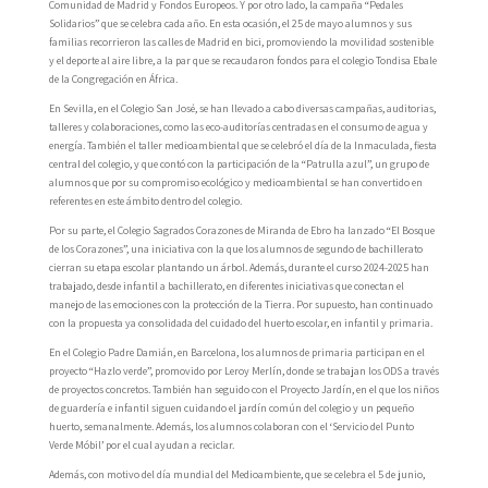
Comunidad de Madrid y Fondos Europeos. Y por otro lado, la campaña “Pedales
Solidarios” que se celebra cada año. En esta ocasión, el 25 de mayo alumnos y sus
familias recorrieron las calles de Madrid en bici, promoviendo la movilidad sostenible
y el deporte al aire libre, a la par que se recaudaron fondos para el colegio Tondisa Ebale
de la Congregación en África.
En Sevilla, en el Colegio San José, se han llevado a cabo diversas campañas, auditorias,
talleres y colaboraciones, como las eco-auditorías centradas en el consumo de agua y
energía. También el taller medioambiental que se celebró el día de la Inmaculada, fiesta
central del colegio, y que contó con la participación de la “Patrulla azul”, un grupo de
alumnos que por su compromiso ecológico y medioambiental se han convertido en
referentes en este ámbito dentro del colegio.
Por su parte, el Colegio Sagrados Corazones de Miranda de Ebro ha lanzado “El Bosque
de los Corazones”, una iniciativa con la que los alumnos de segundo de bachillerato
cierran su etapa escolar plantando un árbol. Además, durante el curso 2024-2025 han
trabajado, desde infantil a bachillerato, en diferentes iniciativas que conectan el
manejo de las emociones con la protección de la Tierra. Por supuesto, han continuado
con la propuesta ya consolidada del cuidado del huerto escolar, en infantil y primaria.
En el Colegio Padre Damián, en Barcelona, los alumnos de primaria participan en el
proyecto “Hazlo verde”, promovido por Leroy Merlín, donde se trabajan los ODS a través
de proyectos concretos. También han seguido con el Proyecto Jardín, en el que los niños
de guardería e infantil siguen cuidando el jardín común del colegio y un pequeño
huerto, semanalmente. Además, los alumnos colaboran con el ‘Servicio del Punto
Verde Móbil’ por el cual ayudan a reciclar.
Además, con motivo del día mundial del Medioambiente, que se celebra el 5 de junio,