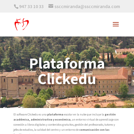
947 33 10 33
ssccmiranda@ssccmiranda.com
Plataforma
Clickedu
El software Clickedu es una
plataforma
escolar en la nube que incluye la
gestión
académica, administrativa y económica
, un entorno virtual de aprendizaje con
conexión a libros digitales y contenidos gratuitos, gestión del profesorado, tutores y
jefes de estudios, la calidad del centro y un entorno de
comunicación con las