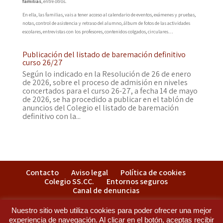
familias
, entre otros.
En ella, las familias, vais a tener acceso al calendario de eventos, exámenes y pruebas,
notas, control de asistencia y retraso del alumno, álbum de fotos de las actividades
escolares, entrevistas con los profesores, contenidos colgados, circulares…
Publicación del listado de baremación definitivo
curso 26/27
Según lo indicado en la Resolución de 26 de enero
de 2026, sobre el proceso de admisión en niveles
concertados para el curso 26-27, a fecha 14 de mayo
de 2026, se ha procedido a publicar en el tablón de
anuncios del Colegio el listado de baremación
definitivo con la...
Contacto
Aviso legal
Política de cookies
Colegio SS.CC.
Entornos seguros
Canal de denuncias
Nuestro sitio web utiliza cookies para poder ofrecer una mejor
experiencia de navegación. Al clicar en el botón, aceptas recibir